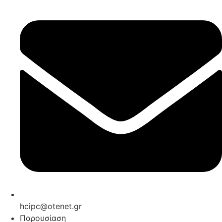
hcipc@otenet.gr
Παρουσίαση