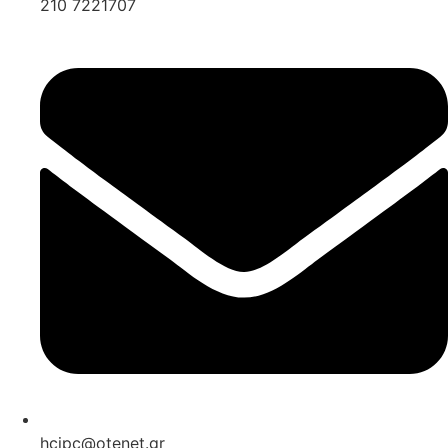
210 7221707
hcipc@otenet.gr