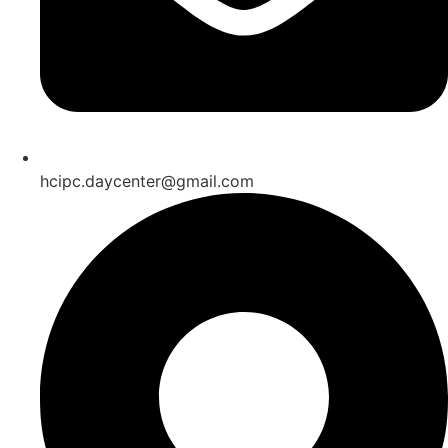
hcipc.daycenter@gmail.com