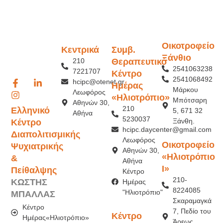
Οικοτροφείο
Κεντρικά
Συμβ.
Ξάνθιο
210
Θεραπευτικό
2541063238
7221707
Κέντρο
2541068492
hcipc@otenet.gr
Ημέρας
Μάρκου
Λεωφόρος
«Ηλιοτρόπιο»
Μπότσαρη
Αθηνών 30,
210
Ελληνικό
5, 671 32
Αθήνα
5230037
Ξάνθη.
Κέντρο
hcipc.daycenter@gmail.com
Διαπολιτισμικής
Λεωφόρος
Οικοτροφείο
Ψυχιατρικής
Αθηνών 30,
«Ηλιοτρόπιο
&
Αθήνα
Ι»
Πείθαλψης
Κέντρο
210-
ΚΩΣΤΗΣ
Ημέρας
8224085
"Ηλιοτρόπιο"
ΜΠΑΛΛΑΣ
Σκαραμαγκά
Κέντρο
7, Πεδίο του
Κέντρο
Ημέρας«Ηλιοτρόπιο»
Άρεως,