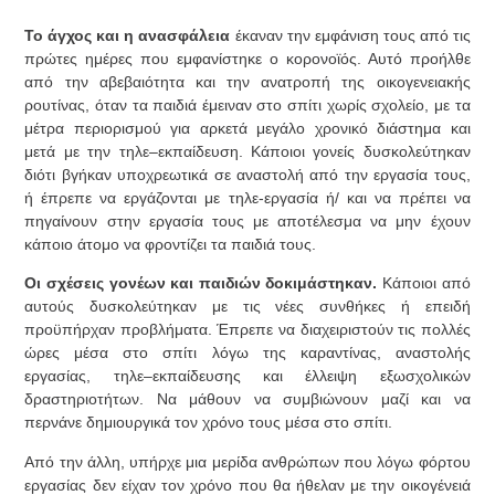
Το άγχος και η ανασφάλεια
έκαναν την εμφάνιση τους από τις
πρώτες ημέρες που εμφανίστηκε ο κορονοϊός. Αυτό προήλθε
από την αβεβαιότητα και την ανατροπή της οικογενειακής
ρουτίνας, όταν τα παιδιά έμειναν στο σπίτι χωρίς σχολείο, με τα
μέτρα περιορισμού για αρκετά μεγάλο χρονικό διάστημα και
μετά με την τηλε–εκπαίδευση. Κάποιοι γονείς δυσκολεύτηκαν
διότι βγήκαν υποχρεωτικά σε αναστολή από την εργασία τους,
ή έπρεπε να εργάζονται με τηλε-εργασία ή/ και να πρέπει να
πηγαίνουν στην εργασία τους με αποτέλεσμα να μην έχουν
κάποιο άτομο να φροντίζει τα παιδιά τους.
Οι σχέσεις γονέων και παιδιών δοκιμάστηκαν.
Κάποιοι από
αυτούς δυσκολεύτηκαν με τις νέες συνθήκες ή επειδή
προϋπήρχαν προβλήματα. Έπρεπε να διαχειριστούν τις πολλές
ώρες μέσα στο σπίτι λόγω της καραντίνας, αναστολής
εργασίας, τηλε–εκπαίδευσης και έλλειψη εξωσχολικών
δραστηριοτήτων. Να μάθουν να συμβιώνουν μαζί και να
περνάνε δημιουργικά τον χρόνο τους μέσα στο σπίτι.
Από την άλλη, υπήρχε μια μερίδα ανθρώπων που λόγω φόρτου
εργασίας δεν είχαν τον χρόνο που θα ήθελαν με την οικογένειά