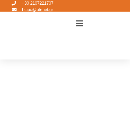
+30 2107221707
hcipc@otenet.gr