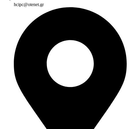
hcipc@otenet.gr