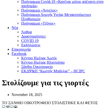
Πρόγραμμα Covid-19 «Κανένας μόνος απέναντι στην
πανδημία»
Πρόγραμμα «Άγγελος»
Πρόγραμμα Αγωγής Υγείας Μετακινούμενων
Πληθυσμών
Πρόγραμμα «Τζόγος»
Νέα
Άρθρα
Δραστηριότητες
COVID 19
Εκδηλώσεις
Επικοινωνία
Facebook
Κέντρο Ημέρας Λωτός
Κέντρο Ημέρας Ηλιοτρόπιο
Ξάνθιο Οικοτροφείο
ΕΚΔΨ&Π “Κωστής Μπάλλας” – HCIPC
Στολίζουμε για τις γιορτές
November 18, 2025
ΤΟ ΞΑΝΘΙΟ ΟΙΚΟΤΡΟΦΕΙΟ ΣΤΟΛΙΣΤΗΚΕ ΚΑΙ ΦΕΤΟΣ