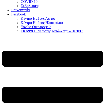
COVID 19
Εκδηλώσεις
Επικοινωνία
Facebook
Κέντρο Ημέρας Λωτός
Κέντρο Ημέρας Ηλιοτρόπιο
Ξάνθιο Οικοτροφείο
ΕΚΔΨ&Π “Κωστής Μπάλλας” – HCIPC