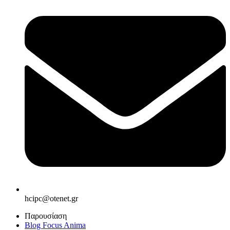
hcipc@otenet.gr
Παρουσίαση
Blog Focus Anima