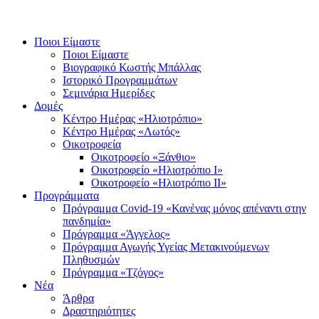
Ποιοι Είμαστε
Ποιοι Είμαστε
Βιογραφικό Κωστής Μπάλλας
Ιστορικό Προγραμμάτων
Σεμινάρια Ημερίδες
Δομές
Κέντρο Ημέρας «Ηλιοτρόπιο»
Κέντρο Ημέρας «Λωτός»
Οικοτροφεία
Οικοτροφείο «Ξάνθιο»
Οικοτροφείο «Ηλιοτρόπιο Ι»
Οικοτροφείο «Ηλιοτρόπιο ΙΙ»
Προγράμματα
Πρόγραμμα Covid-19 «Κανένας μόνος απέναντι στην
πανδημία»
Πρόγραμμα «Άγγελος»
Πρόγραμμα Αγωγής Υγείας Μετακινούμενων
Πληθυσμών
Πρόγραμμα «Τζόγος»
Νέα
Άρθρα
Δραστηριότητες