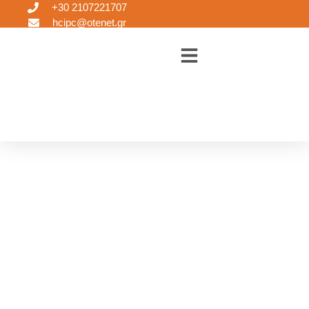
+30 2107221707
hcipc@otenet.gr