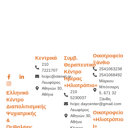
Οικοτροφείο
Κεντρικά
Συμβ.
Ξάνθιο
210
Θεραπευτικό
2541063238
7221707
Κέντρο
2541068492
hcipc@otenet.gr
Ημέρας
Μάρκου
Λεωφόρος
«Ηλιοτρόπιο»
Μπότσαρη
Αθηνών 30,
210
Ελληνικό
5, 671 32
Αθήνα
5230037
Ξάνθη.
Κέντρο
hcipc.daycenter@gmail.com
Διαπολιτισμικής
Λεωφόρος
Οικοτροφείο
Ψυχιατρικής
Αθηνών 30,
«Ηλιοτρόπιο
&
Αθήνα
Ι»
Πείθαλψης
Κέντρο