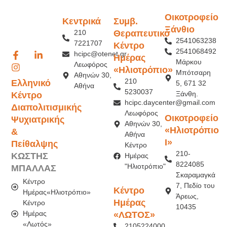
Οικοτροφείο
Κεντρικά
Συμβ.
Ξάνθιο
210
Θεραπευτικό
2541063238
7221707
Κέντρο
2541068492
hcipc@otenet.gr
Ημέρας
Μάρκου
Λεωφόρος
«Ηλιοτρόπιο»
Μπότσαρη
Αθηνών 30,
210
Ελληνικό
5, 671 32
Αθήνα
5230037
Ξάνθη.
Κέντρο
hcipc.daycenter@gmail.com
Διαπολιτισμικής
Λεωφόρος
Οικοτροφείο
Ψυχιατρικής
Αθηνών 30,
«Ηλιοτρόπιο
&
Αθήνα
Ι»
Πείθαλψης
Κέντρο
210-
ΚΩΣΤΗΣ
Ημέρας
8224085
"Ηλιοτρόπιο"
ΜΠΑΛΛΑΣ
Σκαραμαγκά
Κέντρο
7, Πεδίο του
Κέντρο
Ημέρας«Ηλιοτρόπιο»
Άρεως,
Ημέρας
Κέντρο
10435
Ημέρας
«ΛΩΤΟΣ»
«Λωτός»
2105224000