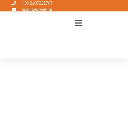
+30 2107221707
hcipc@otenet.gr