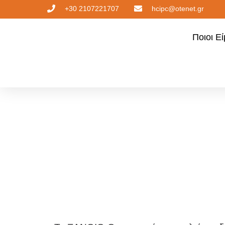
+30 2107221707
hcipc@otenet.gr
Ποιοι Ε