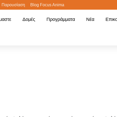
Παρουσίαση
Blog Focus Anima
ίμαστε
Δομές
Προγράμματα
Νέα
Επικ