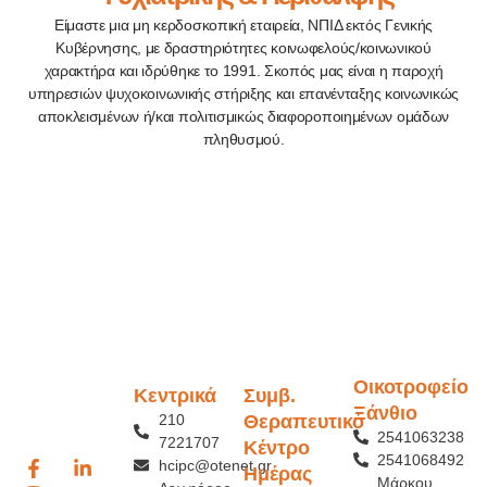
Είμαστε μια μη κερδοσκοπική εταιρεία, ΝΠΙΔ εκτός Γενικής
Κυβέρνησης, με δραστηριότητες κοινωφελούς/κοινωνικού
χαρακτήρα και ιδρύθηκε το 1991. Σκοπός μας είναι η παροχή
υπηρεσιών ψυχοκοινωνικής στήριξης και επανένταξης κοινωνικώς
αποκλεισμένων ή/και πολιτισμικώς διαφοροποιημένων ομάδων
πληθυσμού.
Οικοτροφείο
Κεντρικά
Συμβ.
Ξάνθιο
210
Θεραπευτικό
2541063238
7221707
Κέντρο
2541068492
hcipc@otenet.gr
Ημέρας
Μάρκου