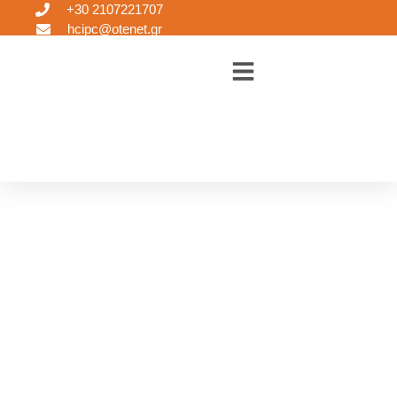
+30 2107221707
hcipc@otenet.gr