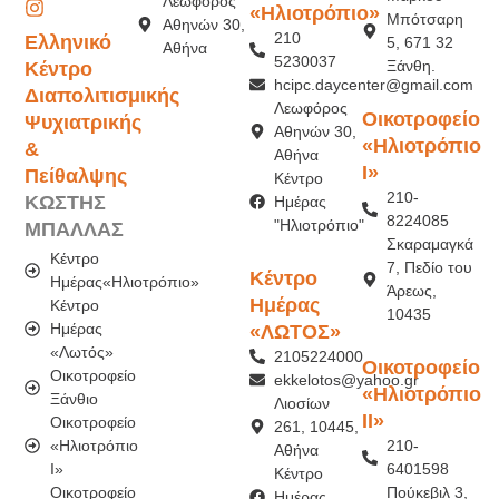
Λεωφόρος
«Ηλιοτρόπιο»
Μπότσαρη
Αθηνών 30,
210
Ελληνικό
5, 671 32
Αθήνα
5230037
Ξάνθη.
Κέντρο
hcipc.daycenter@gmail.com
Διαπολιτισμικής
Λεωφόρος
Οικοτροφείο
Ψυχιατρικής
Αθηνών 30,
«Ηλιοτρόπιο
&
Αθήνα
Ι»
Πείθαλψης
Κέντρο
210-
ΚΩΣΤΗΣ
Ημέρας
8224085
"Ηλιοτρόπιο"
ΜΠΑΛΛΑΣ
Σκαραμαγκά
Κέντρο
7, Πεδίο του
Κέντρο
Ημέρας«Ηλιοτρόπιο»
Άρεως,
Ημέρας
Κέντρο
10435
Ημέρας
«ΛΩΤΟΣ»
«Λωτός»
2105224000
Οικοτροφείο
Οικοτροφείο
ekkelotos@yahoo.gr
«Ηλιοτρόπιο
Ξάνθιο
Λιοσίων
ΙI»
Οικοτροφείο
261, 10445,
«Ηλιοτρόπιο
210-
Αθήνα
Ι»
6401598
Κέντρο
Οικοτροφείο
Πούκεβιλ 3,
Ημέρας