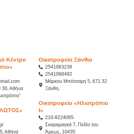
κό Κέντρο
Οικοτροφείο Ξάνθιο
πιο»
2541063238
2541068492
gmail.com
Μάρκου Μπότσαρη 5, 671 32
 30, Αθήνα
Ξάνθη.
ιοτρόπιο"
Οικοτροφείο «Ηλιοτρόπιο
«ΛΩΤΟΣ»
Ι»
210-8224085
gr
Σκαραμαγκά 7, Πεδίο του
5, Αθήνα
Άρεως, 10435