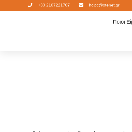
+30 2107221707
hcipc@otenet.gr
Ποιοι Ε