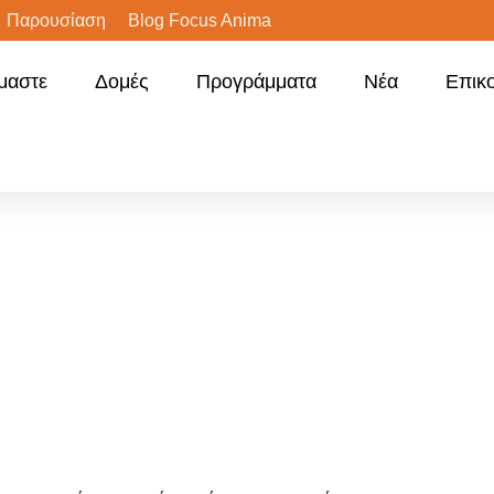
Παρουσίαση
Blog Focus Anima
ίμαστε
Δομές
Προγράμματα
Νέα
Επικ