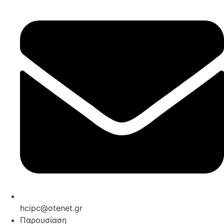
hcipc@otenet.gr
Παρουσίαση