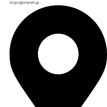
hcipc@otenet.gr