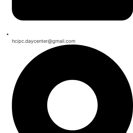
hcipc.daycenter@gmail.com