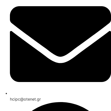
hcipc@otenet.gr