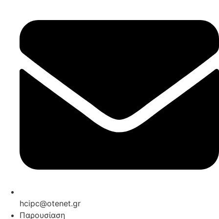
hcipc@otenet.gr
Παρουσίαση