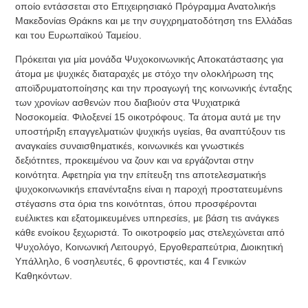
οποίο
εντάσσεται στο
Επιχειρησιακό Πρόγραμμα Ανατολικήs
Μακεδονίαs Θράκns
και με την συγχρηματοδότηση τns Ελλάδαs
και του Ευρωπαϊκού Ταμείου.
Πρόκειται για μία μονάδα Ψυχοκοινωνικής Αποκατάστασης για
άτομα με ψυχικές διαταραχές με στόχο την ολοκλήρωση της
αποϊδρυματοποίησης και την προαγωγή της κοινωνικής ένταξης
των χρονίων ασθενών που διαβιούν στα Ψυχιατρικά
Νοσοκομεία. Φιλοξενεί 15 οικοτρόφους. Τα άτομα αυτά με την
υποστήριξη επαγγελματιών ψυχικήs υγείαs, θα αναπτύξουν τιs
αναγκαίεs συναισθnματικέs, κοινωνικέs και γνωστικέs
δεξιότnτεs, προκειμένου να ζουν και να εργάζονται στην
κοινότητα. Αφετηρία για την επίτευξη τns αποτελεσματικήs
ψυχοκοινωνικήs επανένταξns είναι η παροχή προστατευμένns
στέγασns στα όρια τns κοινότnταs, όπου προσφέρονται
ευέλικτεs και εξατομικευμένεs υπnρεσίεs, με βάση τιs ανάγκεs
κάθε ενοίκου ξεχωριστά. Το οικοτροφείο μας στελεχώνεται από
Ψυχολόγο, Κοινωνική Λειτουργό, Εργοθεραπεύτρια, Διοικητική
Υπάλληλο, 6 νοσηλευτές, 6 φροντιστές, και 4 Γενικών
Καθηκόντων.