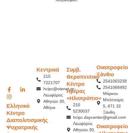
Οικοτροφείο
Κεντρικά
Συμβ.
Ξάνθιο
210
Θεραπευτικό
2541063238
7221707
Κέντρο
2541068492
hcipc@otenet.gr
Ημέρας
Μάρκου
Λεωφόρος
«Ηλιοτρόπιο»
Μπότσαρη
Αθηνών 30,
210
Ελληνικό
5, 671 32
Αθήνα
5230037
Ξάνθη.
Κέντρο
hcipc.daycenter@gmail.com
Διαπολιτισμικής
Λεωφόρος
Οικοτροφείο
Ψυχιατρικής
Αθηνών 30,