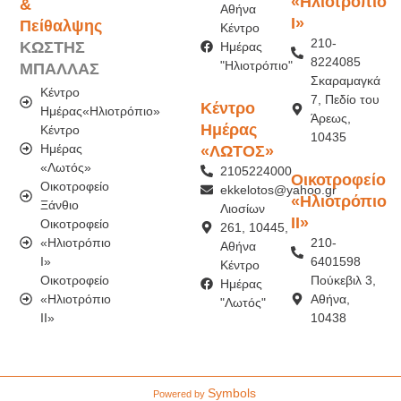
«Ηλιοτρόπιο
&
Αθήνα
Ι»
Πείθαλψης
Κέντρο
210-
ΚΩΣΤΗΣ
Ημέρας
8224085
"Ηλιοτρόπιο"
ΜΠΑΛΛΑΣ
Σκαραμαγκά
Κέντρο
7, Πεδίο του
Κέντρο
Ημέρας«Ηλιοτρόπιο»
Άρεως,
Ημέρας
Κέντρο
10435
Ημέρας
«ΛΩΤΟΣ»
«Λωτός»
2105224000
Οικοτροφείο
Οικοτροφείο
ekkelotos@yahoo.gr
«Ηλιοτρόπιο
Ξάνθιο
Λιοσίων
ΙI»
Οικοτροφείο
261, 10445,
«Ηλιοτρόπιο
210-
Αθήνα
Ι»
6401598
Κέντρο
Οικοτροφείο
Πούκεβιλ 3,
Ημέρας
«Ηλιοτρόπιο
Αθήνα,
"Λωτός"
IΙ»
10438
Symbols
Powered by