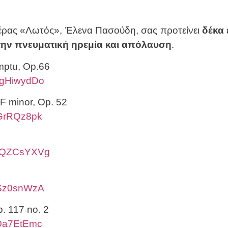
έρας «Λωτός», Έλενα Πασούδη, σας προτείνει
δέκα
 την πνευματική ηρεμία και απόλαυση
.
mptu, Op.66
2gHiwydDo
 F minor, Op. 52
-GrRQz8pk
FbQZCsYXVg
SSz0snWzA
. 117 no. 2
iQa7EtEmc