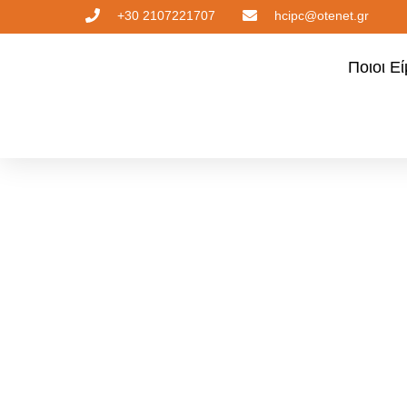
+30 2107221707
hcipc@otenet.gr
Ποιοι Ε