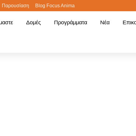
Παρουσίαση
Blog Focus Anima
ίμαστε
Δομές
Προγράμματα
Νέα
Επικ