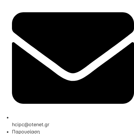
hcipc@otenet.gr
Παρουσίαση