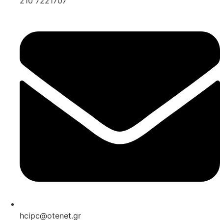
210 7221707
hcipc@otenet.gr