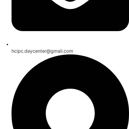
hcipc.daycenter@gmail.com