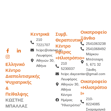
Οικοτροφείο
Κεντρικά
Συμβ.
Ξάνθιο
210
Θεραπευτικό
2541063238
7221707
Κέντρο
2541068492
hcipc@otenet.gr
Ημέρας
Μάρκου
Λεωφόρος
«Ηλιοτρόπιο»
Μπότσαρη
Αθηνών 30,
210
Ελληνικό
5, 671 32
Αθήνα
5230037
Ξάνθη.
Κέντρο
hcipc.daycenter@gmail.com
Διαπολιτισμικής
Λεωφόρος
Οικοτροφείο
Ψυχιατρικής
Αθηνών 30,
«Ηλιοτρόπιο
&
Αθήνα
Ι»
Πείθαλψης
Κέντρο
210-
ΚΩΣΤΗΣ
Ημέρας
8224085
"Ηλιοτρόπιο"
ΜΠΑΛΛΑΣ
Σκαραμαγκά