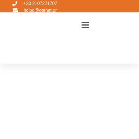
+30 2107221707
hcipc@otenet.gr