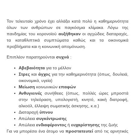
Τον τελευταίο χρόνο έχει αλλάξει κατά πολύ η καθημερινότητα
όλων των ανθρώπων σε παγκόσμια κλίμακα. Λόγω της
πανδημίας του κορονοϊού
αυξήθηκαν
οι αγχώδεις διαταραχές,
τα καταθλιπτικά συμπτώματα καθώς και τα οικονομικά
προβλήματα και η κοινωνική απομόνωση.
Επιπλέον παρατηρούνται
συχνά
:
Αβεβαιότητα
για το μέλλον
Στρες
και
άγχος
για την καθημερινότητα (όπως, δουλειά,
οικονομικά, υγεία)
Μείωση
κοινωνικών
επαφών
Ανθυγιεινές
συνήθειες (όπως, πολλές ώρες μπροστά
στην τηλεόραση, υπολογιστή, κινητό, κακή διατροφή,
αλκοόλ, έλλειψη σωματικής άσκησης, κ.α.)
Διαταραχή
ύπνου
Απώλεια
συγκέντρωσης
Απώλεια
ενδιαφέροντος
ή
ευχαρίστησης
της ζωής
Για να μπορέσει ένα άτομο να
προστατευτεί
από τις αρνητικές