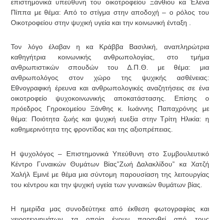
επιστημονικά υπεύθυνη του οικοτροφείου Ξάνθιου κα Έλενα
Πίππα με θέμα: Από το στίγμα στην αποδοχή – ο ρόλος του
Οικοτροφείου στην ψυχική υγεία και την κοινωνική ένταξη .
Τον λόγο έλαβαν η κα Κράββα Βασιλική, αναπληρώτρια
καθηγήτρια κοινωνικής ανθρωπολογίας, στο τμήμα
ανθρωπιστικών σπουδών του Δ.Π.Θ. με θέμα: μια
ανθρωπολόγος στον χώρο της ψυχικής ασθένειας:
Εθνογραφική έρευνα και ανθρωπολογικές αναζητήσεις σε ένα
οικοτροφείο ψυχοκοινωνικής αποκατάστασης. Επίσης ο
πρόεδρος Γηροκομείου Ξάνθης κ. Ιωάννης Παπαχρόνης με
θέμα: Ποιότητα ζωής και ψυχική ευεξία στην Τρίτη Ηλικία: η
καθημερινότητα της φροντίδας και της αξιοπρέπειας.
Η ψυχολόγος – Επιστημονικά Υπεύθυνη στο Συμβουλευτικό
Κέντρο Γυναικών Θυμάτων Βίας”Ζωή Δαλακλίδου” κα Χατζή
Χαλήλ Εμινέ με θέμα μια σύντομη παρουσίαση της λειτουργίας
του κέντρου και την ψυχική υγεία των γυναικών θυμάτων βίας.
Η ημερίδα μας συνοδεύτηκε από έκθεση φωτογραφίας και
χειροτεχνημάτων τα οποία έχουν παραχθεί από τους