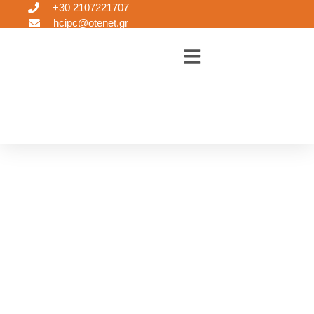
+30 2107221707
hcipc@otenet.gr