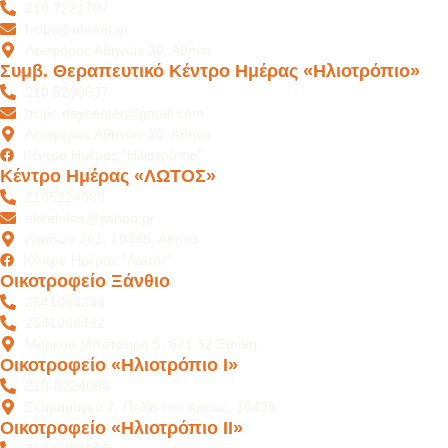
210 7221707
hcipc@otenet.gr
Λεωφόρος Αθηνών 30, Αθήνα
Συμβ. Θεραπευτικό Κέντρο Ημέρας «Ηλιοτρόπιο»
210 5230037
hcipc.daycenter@gmail.com
Λεωφόρος Αθηνών 30, Αθήνα
Κέντρο Ημέρας "Ηλιοτρόπιο"
Κέντρο Ημέρας «ΛΩΤΟΣ»
2105224000
ekkelotos@yahoo.gr
Λιοσίων 261, 10445, Αθήνα
Κέντρο Ημέρας "Λωτός"
Οικοτροφείο Ξάνθιο
2541063238
2541068492
Μάρκου Μπότσαρη 5, 671 32 Ξάνθη.
Οικοτροφείο «Ηλιοτρόπιο Ι»
210-8224085
Σκαραμαγκά 7, Πεδίο του Άρεως, 10435
Οικοτροφείο «Ηλιοτρόπιο ΙI»