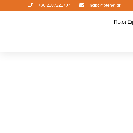
+30 2107221707
hcipc@otenet.gr
Ποιοι Ε