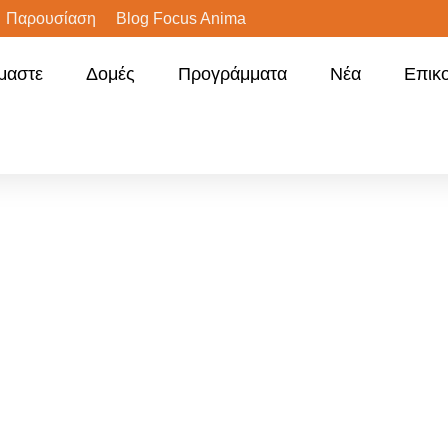
Παρουσίαση
Blog Focus Anima
ίμαστε
Δομές
Προγράμματα
Νέα
Επικ