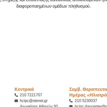
διαφοροποιημένων ομάδων πληθυσμού.
Κεντρικά
Συμβ. Θεραπευτι
Ημέρας «Ηλιοτρό
210 7221707
hcipc@otenet.gr
210 5230037
Λεωφόρος Αθηνών 30,
hcipc.daycenter@