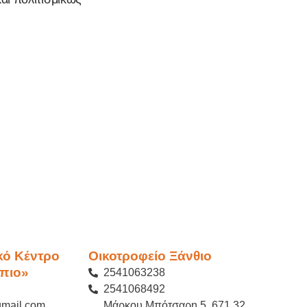
κό Κέντρο
Οικοτροφείο Ξάνθιο
πιο»
2541063238
2541068492
gmail.com
Μάρκου Μπότσαρη 5, 671 32