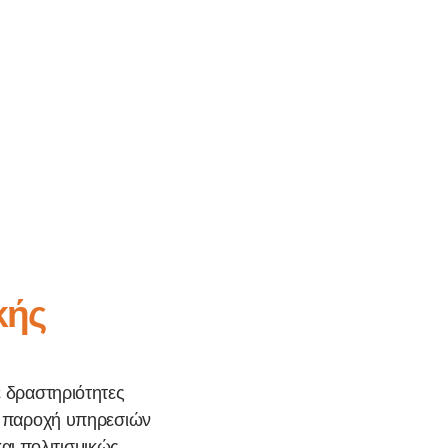
κής
ε δραστηριότητες
 η παροχή υπηρεσιών
αι πολιτισμικώς