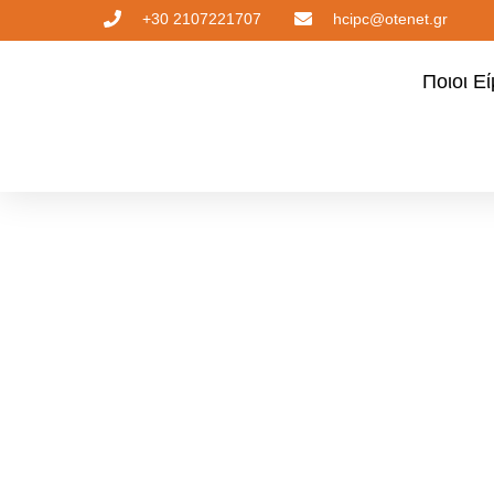
+30 2107221707
hcipc@otenet.gr
Ποιοι Ε