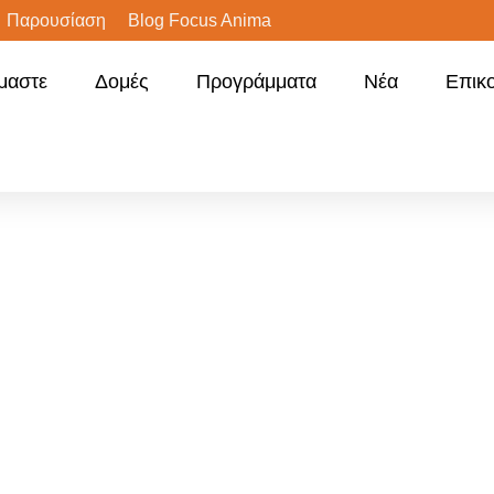
Παρουσίαση
Blog Focus Anima
ίμαστε
Δομές
Προγράμματα
Νέα
Επικ