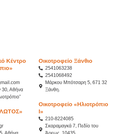
κό Κέντρο
Οικοτροφείο Ξάνθιο
πιο»
2541063238
2541068492
gmail.com
Μάρκου Μπότσαρη 5, 671 32
 30, Αθήνα
Ξάνθη.
ιοτρόπιο"
Οικοτροφείο «Ηλιοτρόπιο
«ΛΩΤΟΣ»
Ι»
210-8224085
gr
Σκαραμαγκά 7, Πεδίο του
5, Αθήνα
Άρεως, 10435