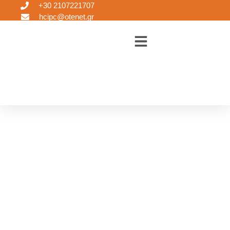
+30 2107221707
hcipc@otenet.gr