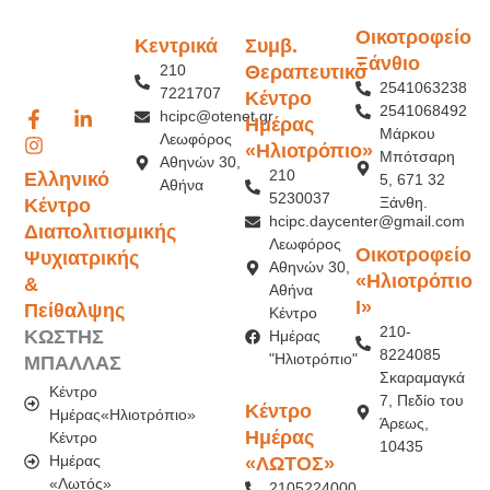
Οικοτροφείο
Κεντρικά
Συμβ.
Ξάνθιο
210
Θεραπευτικό
2541063238
7221707
Κέντρο
2541068492
hcipc@otenet.gr
Ημέρας
Μάρκου
Λεωφόρος
«Ηλιοτρόπιο»
Μπότσαρη
Αθηνών 30,
210
Ελληνικό
5, 671 32
Αθήνα
5230037
Ξάνθη.
Κέντρο
hcipc.daycenter@gmail.com
Διαπολιτισμικής
Λεωφόρος
Οικοτροφείο
Ψυχιατρικής
Αθηνών 30,
«Ηλιοτρόπιο
&
Αθήνα
Ι»
Πείθαλψης
Κέντρο
210-
ΚΩΣΤΗΣ
Ημέρας
8224085
"Ηλιοτρόπιο"
ΜΠΑΛΛΑΣ
Σκαραμαγκά
Κέντρο
7, Πεδίο του
Κέντρο
Ημέρας«Ηλιοτρόπιο»
Άρεως,
Ημέρας
Κέντρο
10435
Ημέρας
«ΛΩΤΟΣ»
«Λωτός»
2105224000